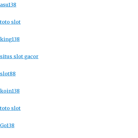
asu138
toto slot
king138
situs slot gacor
slot88
koin138
toto slot
Go138