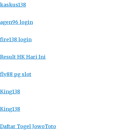
kaskus138
agen96 login
fire138 login
Result HK Hari Ini
fly88 pg slot
King138
King138
Daftar Togel JowoToto