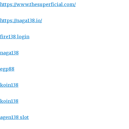
https://www.thesuperficial.com/
https://naga138.io/
fire138 login
naga138
egp88
koin138
koin138
agen138 slot