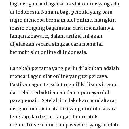
lagi dengan berbagai situs slot online yang ada
di Indonesia. Namun, bagi pemula yang baru
ingin mencoba bermain slot online, mungkin
masih bingung bagaimana cara memulainya.
Jangan khawatir, dalam artikel ini akan
dijelaskan secara singkat cara memulai
bermain slot online di Indonesia.
Langkah pertama yang perlu dilakukan adalah
mencari agen slot online yang terpercaya.
Pastikan agen tersebut memiliki lisensi resmi
dan telah terbukti aman dan tepercaya oleh
para pemain. Setelah itu, lakukan pendaftaran
dengan mengisi data diri yang diminta secara
lengkap dan benar. Jangan lupa untuk
memilih username dan password yang mudah