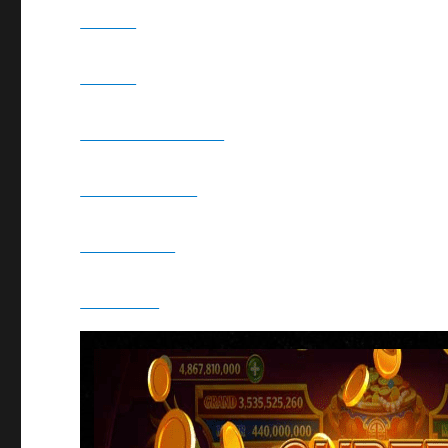
online gacor ti
King138
Oleh karena itu
memperhatikan 
King138
dengan membata
tepat.
Daftar Togel JowoToto
Dengan mengikut
Alt Web JowoToto
memenangkan ja
kerjaan baru me
Situs JowoToto
untuk tetap be
kesenangan dal
egp88 daftar
beruntung!
agen338 login
agen338 login