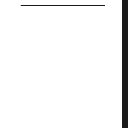
RTP Live Slot
n