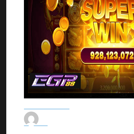
w77 login
Seru dan Mengun
fly88 ลงทะเบียน
Online di Indones
fly88 slot
Sudah siap untuk seru dan meng
dong77
Indonesia adalah jawabannya! 
hanya dengan satu klik.
dong77
JowoToto Situs Togel Official
Daftar Togel Hongkong
Asu138 Slot