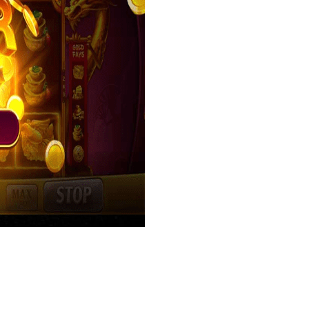
tungkan: Main Slot
ia!
untungkan? Main slot online di
Dapatkan keseruan dan keuntungan