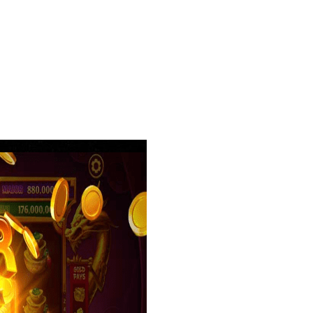
!
dengan Kerjaan Baru: Slot Online Gaco
 menangkan jackpot dari kenyamanan