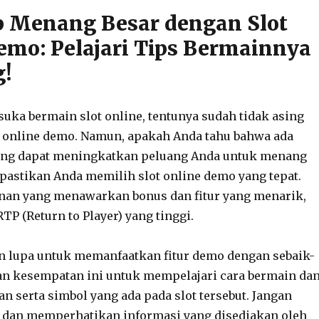
p Menang Besar dengan Slot
emo: Pelajari Tips Bermainnya
g!
suka bermain slot online, tentunya sudah tidak asing
t online demo. Namun, apakah Anda tahu bahwa ada
yang dapat meningkatkan peluang Anda untuk menang
 pastikan Anda memilih slot online demo yang tepat.
inan yang menawarkan bonus dan fitur yang menarik,
TP (Return to Player) yang tinggi.
gan lupa untuk memanfaatkan fitur demo dengan sebaik-
an kesempatan ini untuk mempelajari cara bermain da
 serta simbol yang ada pada slot tersebut. Jangan
dan memperhatikan informasi yang disediakan oleh