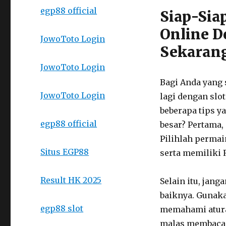
egp88 official
Siap-Sia
Online D
JowoToto Login
Sekaran
JowoToto Login
Bagi Anda yang 
JowoToto Login
lagi dengan slo
beberapa tips 
egp88 official
besar? Pertama,
Pilihlah perma
Situs EGP88
serta memiliki R
Result HK 2025
Selain itu, jan
baiknya. Gunak
egp88 slot
memahami aturan
malas membaca 