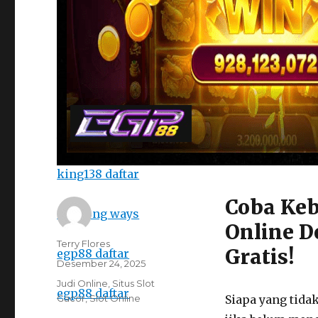
APi
king138 daftar
Coba Ke
mahjong ways
Online D
Author
Terry Flores
Gratis!
egp88 daftar
Posted
Desember 24, 2025
on
Categories
Judi Online
,
Situs Slot
egp88 daftar
Gacor
,
Slot Online
Siapa yang tida