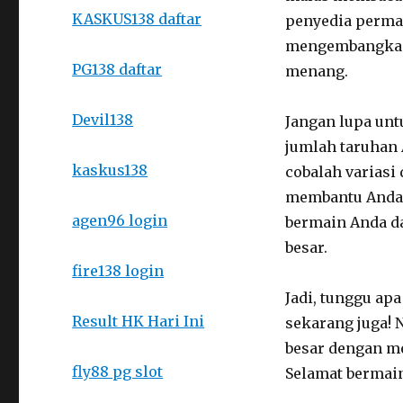
KASKUS138 daftar
penyedia perma
mengembangkan 
PG138 daftar
menang.
Devil138
Jangan lupa un
jumlah taruhan 
kaskus138
cobalah variasi 
membantu Anda 
agen96 login
bermain Anda d
besar.
fire138 login
Jadi, tunggu ap
Result HK Hari Ini
sekarang juga! 
besar dengan me
fly88 pg slot
Selamat bermai