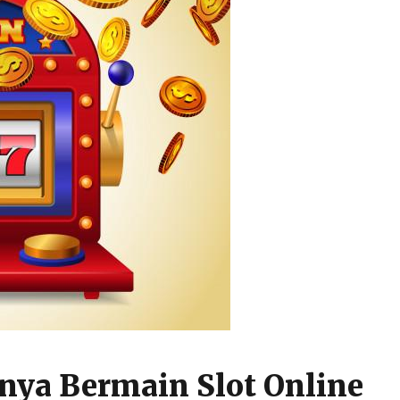
ya Bermain Slot Online