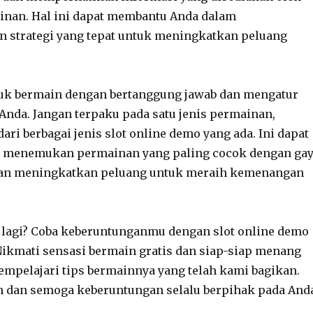
inan. Hal ini dapat membantu Anda dalam
strategi yang tepat untuk meningkatkan peluang
tuk bermain dengan bertanggung jawab dan mengatur
Anda. Jangan terpaku pada satu jenis permainan,
dari berbagai jenis slot online demo yang ada. Ini dapat
menemukan permainan yang paling cocok dengan ga
an meningkatkan peluang untuk meraih kemenangan
a lagi? Coba keberuntunganmu dengan slot online demo
Nikmati sensasi bermain gratis dan siap-siap menang
mpelajari tips bermainnya yang telah kami bagikan.
n dan semoga keberuntungan selalu berpihak pada And