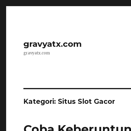
gravyatx.com
gravyatx.com
Kategori:
Situs Slot Gacor
Coba Keberuntun