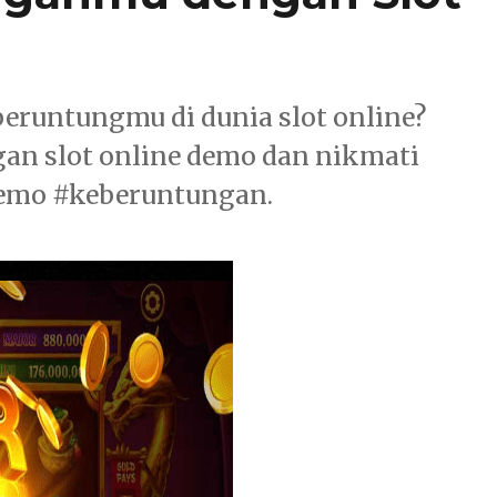
beruntungmu di dunia slot online?
n slot online demo dan nikmati
#demo #keberuntungan.