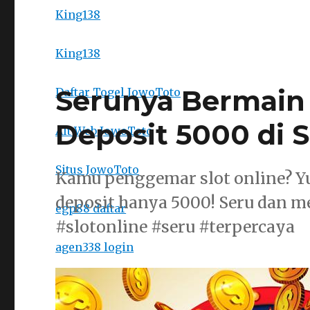
King138
King138
Serunya Bermain 
Daftar Togel JowoToto
Deposit 5000 di S
Alt Web JowoToto
Situs JowoToto
Kamu penggemar slot online? Yu
deposit hanya 5000! Seru dan m
egp88 daftar
#slotonline #seru #terpercaya
agen338 login
agen338 login