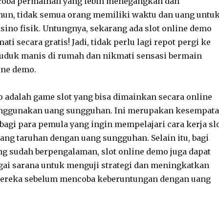
coba permainan yang lebih menegangkan dan
un, tidak semua orang memiliki waktu dan uang untu
ino fisik. Untungnya, sekarang ada slot online demo
ati secara gratis! Jadi, tidak perlu lagi repot pergi ke
duduk manis di rumah dan nikmati sensasi bermain
ine demo.
o adalah game slot yang bisa dimainkan secara online
nggunakan uang sungguhan. Ini merupakan kesempat
agi para pemula yang ingin mempelajari cara kerja sl
g taruhan dengan uang sungguhan. Selain itu, bagi
g sudah berpengalaman, slot online demo juga dapat
ai sarana untuk menguji strategi dan meningkatkan
ereka sebelum mencoba keberuntungan dengan uang