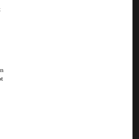
k
an
ot